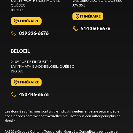
SAINTE-AGATHE-DES-MONTS
,
VAUDREUIL-DORION
, QUÉBEC
QUÉBEC
J7V 3X5
J8C 3T5
ITINÉRAIRE
ITINÉRAIRE
514 360-6676
819 326-6676
BELOEIL
2109 RUE DE L'INDUSTRIE
SAINT-MATHIEU-DE-BELOEIL
, QUÉBEC
J3G 0S3
ITINÉRAIRE
450 446-6676
Les données affichées sont à titre indicatif seulement et ne peuvent être
considérées comme contractuelles. Veuillez nous consulter pour plus de
détails.
© 2026 Groupe Contant. Tous droits réservés. Consultez la
politique de