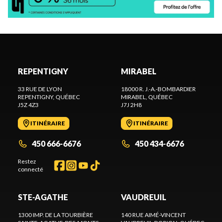
REPENTIGNY
MIRABEL
33 RUE DE LYON
18000 R. J.-A.-BOMBARDIER
REPENTIGNY
, QUÉBEC
MIRABEL
, QUÉBEC
J5Z 4Z3
J7J 2H8
ITINÉRAIRE
ITINÉRAIRE
450 666-6676
450 434-6676
Restez
connecté
STE-AGATHE
VAUDREUIL
1300 IMP. DE LA TOURBIÈRE
140 RUE AIMÉ-VINCENT