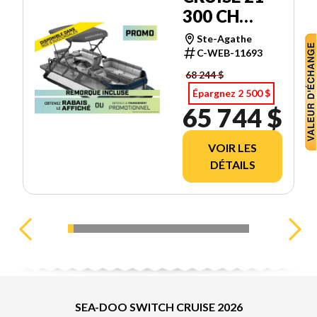
300 CH
TECH
Ste-Agathe
C-WEB-11693
68 244 $
Épargnez 2 500 $
65 744 $
VOIR LES
DÉTAILS
SEA-DOO SWITCH CRUISE 2026