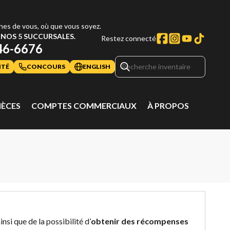
hes de vous, où que vous soyez.
NOS 5 SUCCURSALES.
Restez connecté
46-6676
ITÉ
CONCOURS
ENGLISH
IÈCES
COMPTES COMMERCIAUX
À PROPOS
ainsi que de la possibilité d’
obtenir des récompenses