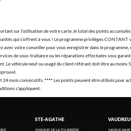
rtant sur l’utilisation de votre carte, le total des points accumulé
tunités qui s’offrent à vous ! Le programme privilèges CONTANT vo
avec votre conseiller pour vous enregistrer dans le programme,
ervices de sous-traitance ou les réparations effectuées sous garant
t. Le véhicule neuf ou usagé du client référant doit être au moins 
approuvé.
t 24 mois consécutifs. **** Les points peuvent être utilisés pour a
nditions s'appliquent.
STE-AGATHE
VAUDREU
DIER
1300 IMP. DE LA TOURBIÈRE
140 RUE AIMÉ