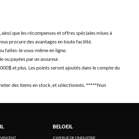
s, ainsi que les récompenses et offres spéciales mises à
us procure des avantages en toute facilité.
 ou
faites-le vous-même en ligne
.
ie ou payées par un assureur.
5000$ et plus. Les points seront ajoutés dans le compte du
cheter des items en stock, et sélectionnés. *****Non
IL
BELOEIL
-VINCENT
2109 RUE DE L'INDUSTRIE