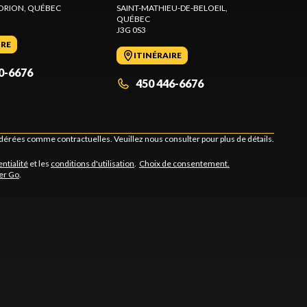
ORION
, QUÉBEC
SAINT-MATHIEU-DE-BELOEIL
,
QUÉBEC
J3G 0S3
IRE
ITINÉRAIRE
0-6676
450 446-6676
idérées comme contractuelles. Veuillez nous consulter pour plus de détails.
entialité
et les
conditions d'utilisation
.
Choix de consentement.
er Go
.