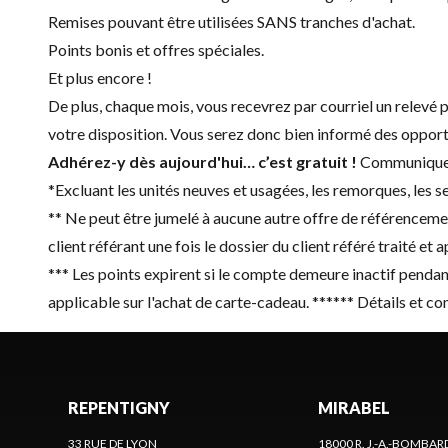
Remises pouvant être utilisées SANS tranches d'achat.
Points bonis et offres spéciales.
Et plus encore !
De plus, chaque mois, vous recevrez par courriel un relevé po
votre disposition. Vous serez donc bien informé des oppor
Adhérez-y dès aujourd'hui… c’est gratuit !
Communiquez 
*Excluant les unités neuves et usagées, les remorques, les s
** Ne peut être jumelé à aucune autre offre de référencemen
client référant une fois le dossier du client référé traité et 
*** Les points expirent si le compte demeure inactif pendan
applicable sur l'achat de carte-cadeau. ****** Détails et co
REPENTIGNY
MIRABEL
33 RUE DE LYON
18000 R. J.-A.-BOMBAR