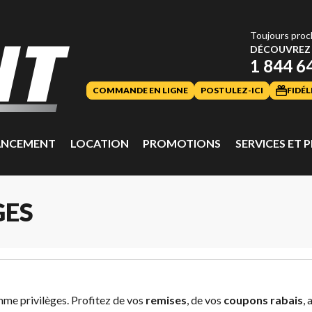
Toujours proc
DÉCOUVREZ 
1 844 6
COMMANDE EN LIGNE
POSTULEZ-ICI
FIDÉL
ANCEMENT
LOCATION
PROMOTIONS
SERVICES ET P
GES
me privilèges. Profitez de vos
remises
, de vos
coupons rabais
, 