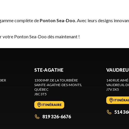
a gamme complète de
Ponton Sea-Doo
. Avec leurs designs innovan
er votre Ponton Sea-Doo dès maintenant !
STE-AGATHE
VAUDREU
DIER
1300 IMP. DE LA TOURBIÈRE
140 RUE AIMÉ
SAINTE-AGATHE-DES-MONTS
,
VAUDREUIL-D
QUÉBEC
J7V 3X5
J8C 3T5
ITINÉRA
ITINÉRAIRE
514 36
819 326-6676