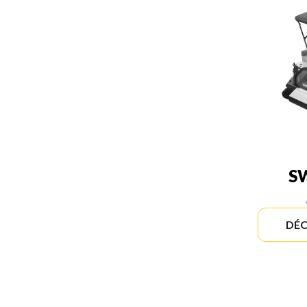
S
DÉC