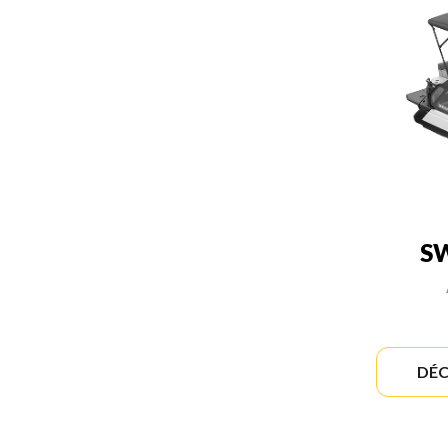
SW
DÉC