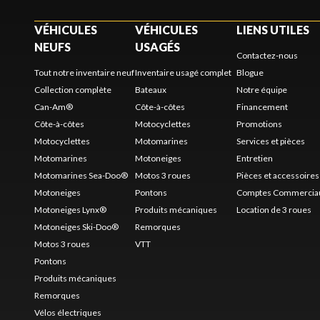
VÉHICULES
VÉHICULES
LIENS UTILES
NEUFS
USAGÉS
Contactez-nous
Tout notre inventaire neuf
Inventaire usagé complet
Blogue
Collection complète
Bateaux
Notre équipe
Can-Am®
Côte-à-côtes
Financement
Côte-à-côtes
Motocyclettes
Promotions
Motocyclettes
Motomarines
Services et pièces
Motomarines
Motoneiges
Entretien
Motomarines Sea-Doo®
Motos 3 roues
Pièces et accessoires
Motoneiges
Pontons
Comptes Commercia
Motoneiges Lynx®
Produits mécaniques
Location de 3 roues
Motoneiges Ski-Doo®
Remorques
Motos 3 roues
VTT
Pontons
Produits mécaniques
Remorques
Vélos électriques