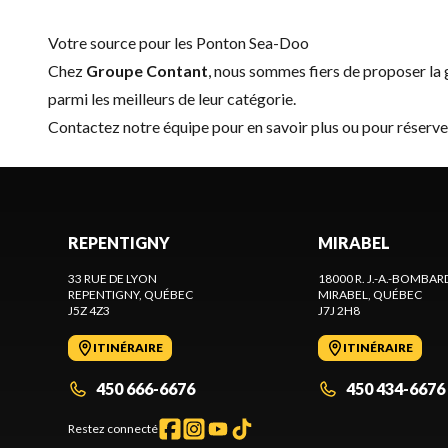
Votre source pour les Ponton Sea-Doo
Chez
Groupe Contant
, nous sommes fiers de proposer l
parmi les meilleurs de leur catégorie.
Contactez notre équipe
pour en savoir plus ou pour réserv
REPENTIGNY
MIRABEL
33 RUE DE LYON
18000 R. J.-A.-BOMBAR
REPENTIGNY
, QUÉBEC
MIRABEL
, QUÉBEC
J5Z 4Z3
J7J 2H8
ITINÉRAIRE
ITINÉRAIRE
450 666-6676
450 434-6676
Restez connecté