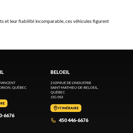
ts et leur fiabilité incomparable, ces véhicules figurent
IL
BELOEIL
-VINCENT
2109 RUE DE L'INDUSTRIE
ORION
, QUÉBEC
SAINT-MATHIEU-DE-BELOEIL
,
QUÉBEC
J3G 0S3
IRE
ITINÉRAIRE
0-6676
450 446-6676