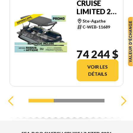
CRUISE
LIMITED 21'
300CH
Ste-Agathe
(BIMINI
C-WEB-11689
DOUBLE)
74 244 $
VOIR LES
DÉTAILS