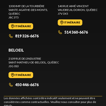
1300 IMP. DE LA TOURBIÈRE
140 RUE AIMÉ-VINCENT
SAINTE-AGATHE-DES-MONTS
,
VAUDREUIL-DORION
, QUÉBEC
QUÉBEC
J7V 3X5
J8C 3T5
ITINÉRAIRE
ITINÉRAIRE
514 360-6676
819 326-6676
BELOEIL
2109 RUE DE L'INDUSTRIE
SAINT-MATHIEU-DE-BELOEIL
, QUÉBEC
J3G 0S3
ITINÉRAIRE
450 446-6676
Les données affichées sont à titre indicatif seulement et ne peuvent être
considérées comme contractuelles. Veuillez nous consulter pour plus de
détails.