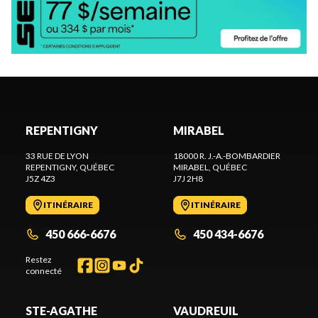
REPENTIGNY
MIRABEL
33 RUE DE LYON
18000 R. J.-A.-BOMBARDIER
REPENTIGNY
, QUÉBEC
MIRABEL
, QUÉBEC
J5Z 4Z3
J7J 2H8
ITINÉRAIRE
ITINÉRAIRE
450 666-6676
450 434-6676
Restez
connecté
STE-AGATHE
VAUDREUIL