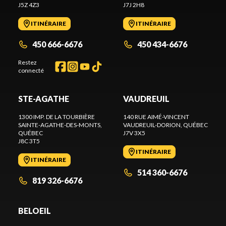
J5Z 4Z3
J7J 2H8
ITINÉRAIRE
ITINÉRAIRE
450 666-6676
450 434-6676
Restez
connecté
STE-AGATHE
VAUDREUIL
1300 IMP. DE LA TOURBIÈRE
140 RUE AIMÉ-VINCENT
SAINTE-AGATHE-DES-MONTS
,
VAUDREUIL-DORION
, QUÉBEC
QUÉBEC
J7V 3X5
J8C 3T5
ITINÉRAIRE
ITINÉRAIRE
514 360-6676
819 326-6676
BELOEIL