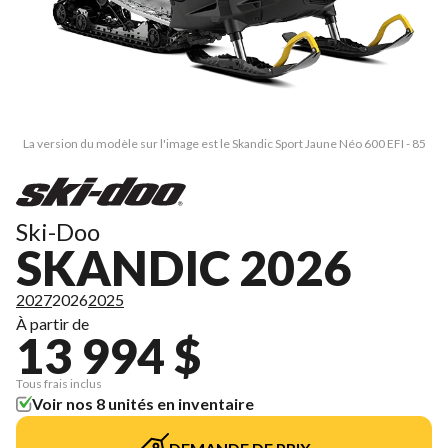
La version du modèle sur l'image est le Skandic Sport Jaune Néo 600 EFI - 85
Ski-Doo
SKANDIC 2026
2027
2026
2025
À partir de
13 994 $
Tous frais inclus
Voir nos 8 unités en inventaire