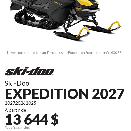
La version du modèle sur l'image est le Expedition Sport Jaune néo 600 EFI -
85
Ski-Doo
EXPEDITION 2027
2027
2026
2025
À partir de
13 644 $
Tous frais inclus