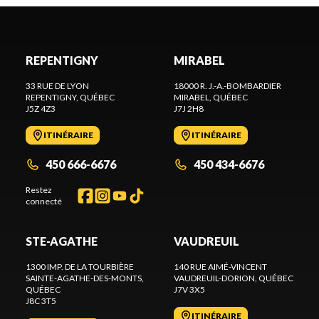
REPENTIGNY
MIRABEL
33 RUE DE LYON
18000 R. J.-A.-BOMBARDIER
REPENTIGNY
, QUÉBEC
MIRABEL
, QUÉBEC
J5Z 4Z3
J7J 2H8
ITINÉRAIRE
ITINÉRAIRE
450 666-6676
450 434-6676
Restez
connecté
STE-AGATHE
VAUDREUIL
1300 IMP. DE LA TOURBIÈRE
140 RUE AIMÉ-VINCENT
SAINTE-AGATHE-DES-MONTS
,
VAUDREUIL-DORION
, QUÉBEC
QUÉBEC
J7V 3X5
J8C 3T5
ITINÉRAIRE