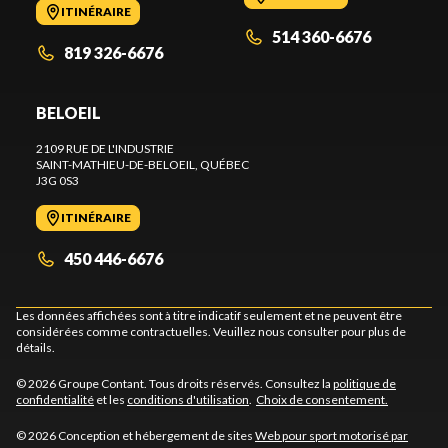
ITINÉRAIRE
514 360-6676
819 326-6676
BELOEIL
2109 RUE DE L'INDUSTRIE
SAINT-MATHIEU-DE-BELOEIL
, QUÉBEC
J3G 0S3
ITINÉRAIRE
450 446-6676
Les données affichées sont à titre indicatif seulement et ne peuvent être
considérées comme contractuelles. Veuillez nous consulter pour plus de
détails.
© 2026 Groupe Contant. Tous droits réservés. Consultez la
politique de
confidentialité
et les
conditions d'utilisation
.
Choix de consentement.
© 2026 Conception et hébergement de sites
Web pour sport motorisé par