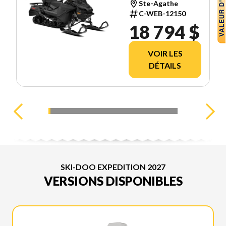
CROSSCUT
Ste-Agathe
1.5'' E.S.
C-WEB-12150
18 794 $
VOIR LES
DÉTAILS
SKI-DOO EXPEDITION 2027
VERSIONS DISPONIBLES