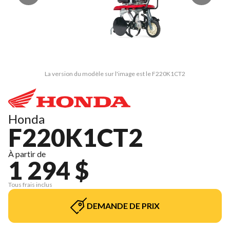
La version du modèle sur l'image est le F220K1CT2
Honda
F220K1CT2
À partir de
1 294 $
Tous frais inclus
DEMANDE DE PRIX