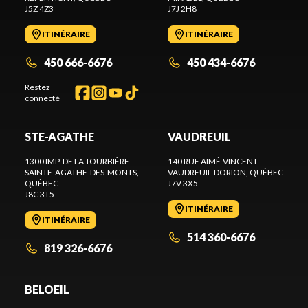
J5Z 4Z3
J7J 2H8
ITINÉRAIRE
ITINÉRAIRE
450 666-6676
450 434-6676
Restez
connecté
STE-AGATHE
VAUDREUIL
1300 IMP. DE LA TOURBIÈRE
140 RUE AIMÉ-VINCENT
SAINTE-AGATHE-DES-MONTS
,
VAUDREUIL-DORION
, QUÉBEC
QUÉBEC
J7V 3X5
J8C 3T5
ITINÉRAIRE
ITINÉRAIRE
514 360-6676
819 326-6676
BELOEIL