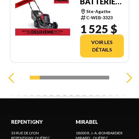
BATTERIES
HRX21BVC4
Ste-Agathe
C-WEB-3323
1 525 $
VOIR LES
DÉTAILS
REPENTIGNY
MIRABEL
33 RUE DE LYON
18000 R. J.-A.-BOMBARDIER
REPENTIGNY
, QUÉBEC
MIRABEL
, QUÉBEC