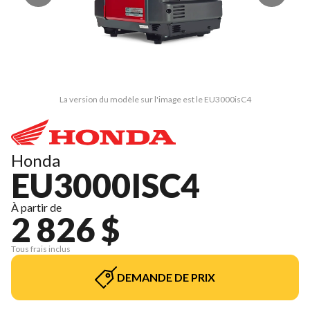
La version du modèle sur l'image est le EU3000isC4
Honda
EU3000ISC4
À partir de
2 826 $
Tous frais inclus
DEMANDE DE PRIX