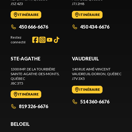
J5Z 4Z3
J7J 2H8
ITINÉRAIRE
ITINÉRAIRE
450 666-6676
450 434-6676
Restez
connecté
STE-AGATHE
VAUDREUIL
1300 IMP. DE LA TOURBIÈRE
140 RUE AIMÉ-VINCENT
SAINTE-AGATHE-DES-MONTS
,
VAUDREUIL-DORION
, QUÉBEC
QUÉBEC
J7V 3X5
J8C 3T5
ITINÉRAIRE
ITINÉRAIRE
514 360-6676
819 326-6676
BELOEIL