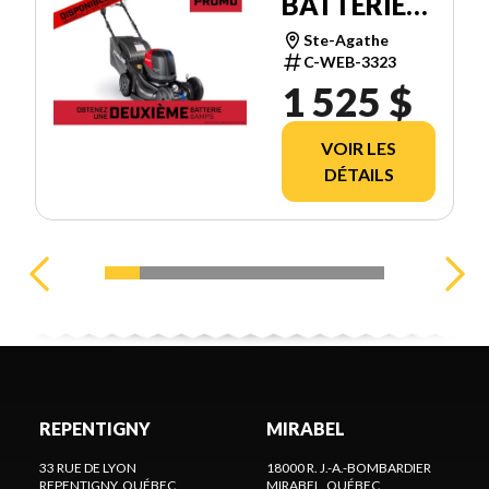
BATTERIES
HRX21BVC4
Ste-Agathe
C-WEB-3323
1 525 $
VOIR LES
DÉTAILS
REPENTIGNY
MIRABEL
33 RUE DE LYON
18000 R. J.-A.-BOMBARDIER
REPENTIGNY
, QUÉBEC
MIRABEL
, QUÉBEC