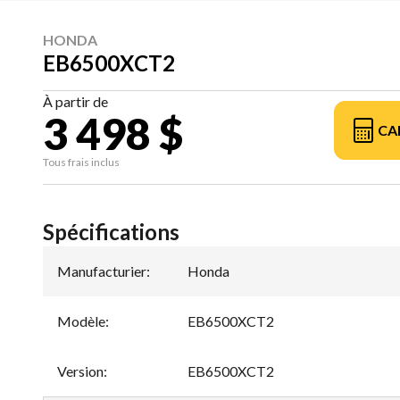
HONDA
EB6500XCT2
À partir de
3 498 $
CA
Tous frais inclus
Spécifications
Manufacturier
:
Honda
Modèle
:
EB6500XCT2
Version
:
EB6500XCT2