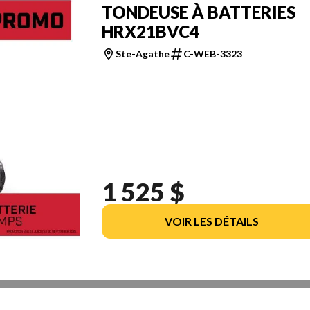
TONDEUSE À BATTERIES
HRX21BVC4
Ste-Agathe
C-WEB-3323
1 525 $
VOIR LES DÉTAILS