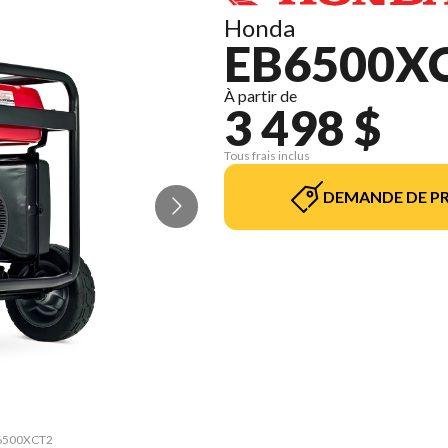
Honda
EB6500X
À partir de
3 498 $
Tous frais inclus
DEMANDE DE PR
EB6500XCT2
La versio