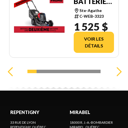
BATTERIES
HRX21BVC4
Ste-Agathe
C-WEB-3323
1 525 $
VOIR LES
DÉTAILS
REPENTIGNY
MIRABEL
33 RUE DE LYON
18000 R. J.-A.-BOMBARDIER
REPENTIGNY
, QUÉBEC
MIRABEL
, QUÉBEC