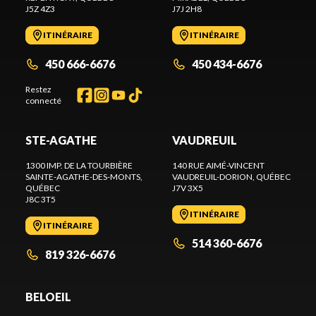
J5Z 4Z3
J7J 2H8
ITINÉRAIRE
ITINÉRAIRE
450 666-6676
450 434-6676
Restez
connecté
STE-AGATHE
VAUDREUIL
1300 IMP. DE LA TOURBIÈRE
140 RUE AIMÉ-VINCENT
SAINTE-AGATHE-DES-MONTS
,
VAUDREUIL-DORION
, QUÉBEC
QUÉBEC
J7V 3X5
J8C 3T5
ITINÉRAIRE
ITINÉRAIRE
514 360-6676
819 326-6676
BELOEIL