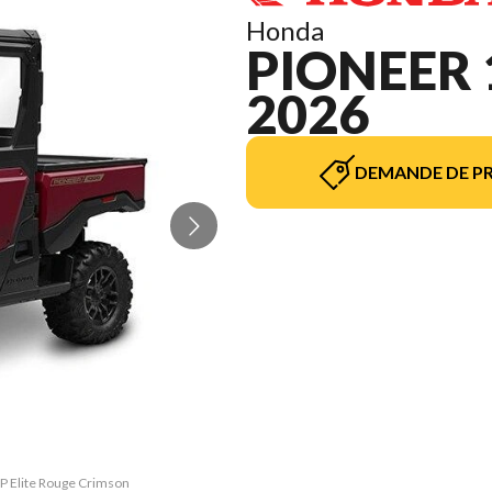
Honda
PIONEER 
2026
DEMANDE DE PR
3P Elite Rouge Crimson
La version du modèle 