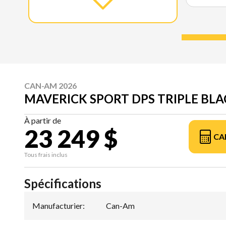
CAN-AM 2026
MAVERICK SPORT DPS TRIPLE BLA
À partir de
23 249 $
CA
Tous frais inclus
Spécifications
Manufacturier
:
Can-Am