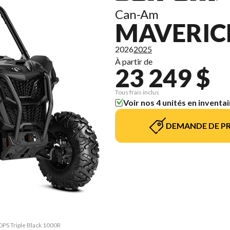
Can-Am
MAVERIC
2026
2025
À partir de
23 249 $
Tous frais inclus
Voir nos 4 unités en inventai
DEMANDE DE PR
 DPS Triple Black 1000R