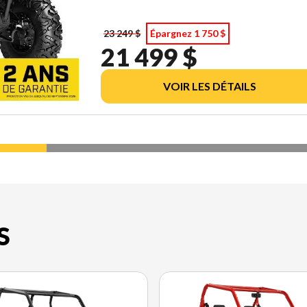
23 249 $
Épargnez 1 750 $
21 499 $
VOIR LES DÉTAILS
S