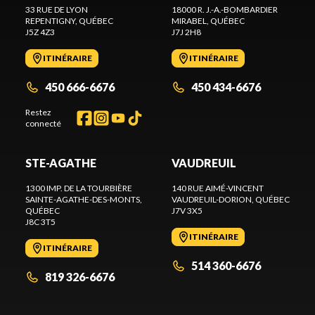
33 RUE DE LYON
18000 R. J.-A.-BOMBARDIER
REPENTIGNY
, QUÉBEC
MIRABEL
, QUÉBEC
J5Z 4Z3
J7J 2H8
ITINÉRAIRE
ITINÉRAIRE
450 666-6676
450 434-6676
Restez
connecté
STE-AGATHE
VAUDREUIL
1300 IMP. DE LA TOURBIÈRE
140 RUE AIMÉ-VINCENT
SAINTE-AGATHE-DES-MONTS
,
VAUDREUIL-DORION
, QUÉBEC
QUÉBEC
J7V 3X5
J8C 3T5
ITINÉRAIRE
ITINÉRAIRE
514 360-6676
819 326-6676