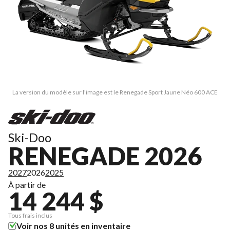
La version du modèle sur l'image est le Renegade Sport Jaune Néo 600 ACE
Ski-Doo
RENEGADE 2026
2027
2026
2025
À partir de
14 244 $
Tous frais inclus
Voir nos 8 unités en inventaire