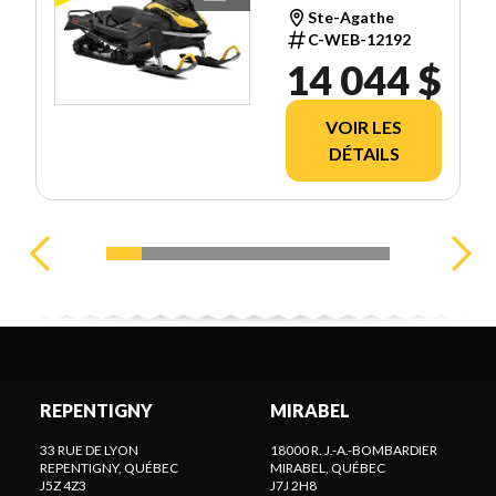
1.25'' E.S.
Ste-Agathe
C-WEB-12192
14 044 $
VOIR LES
DÉTAILS
REPENTIGNY
MIRABEL
33 RUE DE LYON
18000 R. J.-A.-BOMBARDIER
REPENTIGNY
, QUÉBEC
MIRABEL
, QUÉBEC
J5Z 4Z3
J7J 2H8