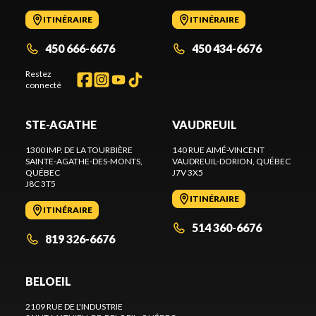
ITINÉRAIRE
ITINÉRAIRE
450 666-6676
450 434-6676
Restez
connecté
STE-AGATHE
VAUDREUIL
1300 IMP. DE LA TOURBIÈRE
140 RUE AIMÉ-VINCENT
SAINTE-AGATHE-DES-MONTS
,
VAUDREUIL-DORION
, QUÉBEC
QUÉBEC
J7V 3X5
J8C 3T5
ITINÉRAIRE
ITINÉRAIRE
514 360-6676
819 326-6676
BELOEIL
2109 RUE DE L'INDUSTRIE