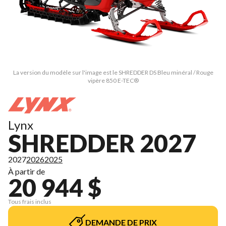
La version du modèle sur l'image est le SHREDDER DS Bleu minéral / Rouge
vipère 850 E-TEC®
Lynx
SHREDDER 2027
2027
2026
2025
À partir de
20 944 $
Tous frais inclus
DEMANDE DE PRIX