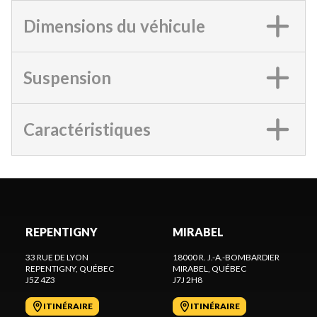
Dimensions du véhicule
Suspension
Caractéristiques
REPENTIGNY
MIRABEL
33 RUE DE LYON
18000 R. J.-A.-BOMBARDIER
REPENTIGNY
, QUÉBEC
MIRABEL
, QUÉBEC
J5Z 4Z3
J7J 2H8
ITINÉRAIRE
ITINÉRAIRE