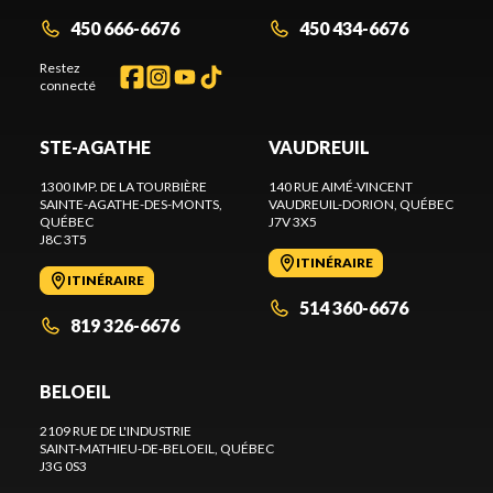
450 666-6676
450 434-6676
Restez
connecté
STE-AGATHE
VAUDREUIL
1300 IMP. DE LA TOURBIÈRE
140 RUE AIMÉ-VINCENT
SAINTE-AGATHE-DES-MONTS
,
VAUDREUIL-DORION
, QUÉBEC
QUÉBEC
J7V 3X5
J8C 3T5
ITINÉRAIRE
ITINÉRAIRE
514 360-6676
819 326-6676
BELOEIL
2109 RUE DE L'INDUSTRIE
SAINT-MATHIEU-DE-BELOEIL
, QUÉBEC
J3G 0S3