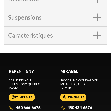
Suspensions
Caractéristiques
REPENTIGNY
MIRABEL
33 RUE DE LYON
18000 R. J.-A.-BOMBARDIER
REPENTIGNY
, QUÉBEC
MIRABEL
, QUÉBEC
J5Z 4Z3
J7J 2H8
ITINÉRAIRE
ITINÉRAIRE
450 666-6676
450 434-6676