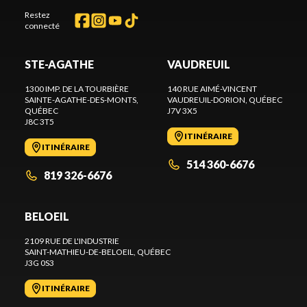
Restez
connecté
STE-AGATHE
VAUDREUIL
1300 IMP. DE LA TOURBIÈRE
140 RUE AIMÉ-VINCENT
SAINTE-AGATHE-DES-MONTS
,
VAUDREUIL-DORION
, QUÉBEC
QUÉBEC
J7V 3X5
J8C 3T5
ITINÉRAIRE
ITINÉRAIRE
514 360-6676
819 326-6676
BELOEIL
2109 RUE DE L'INDUSTRIE
SAINT-MATHIEU-DE-BELOEIL
, QUÉBEC
J3G 0S3
ITINÉRAIRE