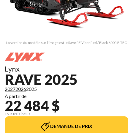
La version du modèle sur l'image est le Rave RE Viper Red / Black 600R E-TEC
Lynx
RAVE 2025
2027
2026
2025
À partir de
22 484 $
Tous frais inclus
DEMANDE DE PRIX