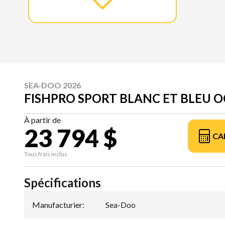
SEA-DOO 2026
FISHPRO SPORT BLANC ET BLEU O
À partir de
23 794 $
CA
Tous frais inclus
Spécifications
Manufacturier
:
Sea-Doo