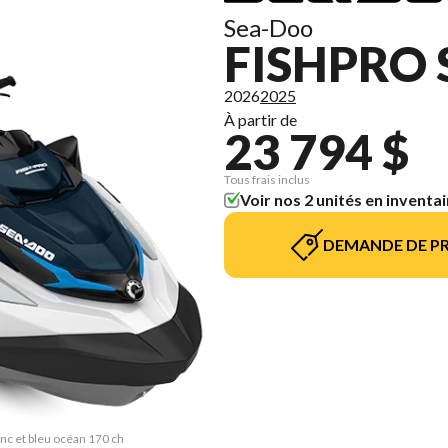
Sea-Doo
FISHPRO 
2026
2025
À partir de
23 794 $
Tous frais inclus
Voir nos 2 unités en inventai
DEMANDE DE PR
anc et bleu océan 170 ch