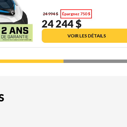
24 994 $
Épargnez 750 $
24 244 $
VOIR LES DÉTAILS
S