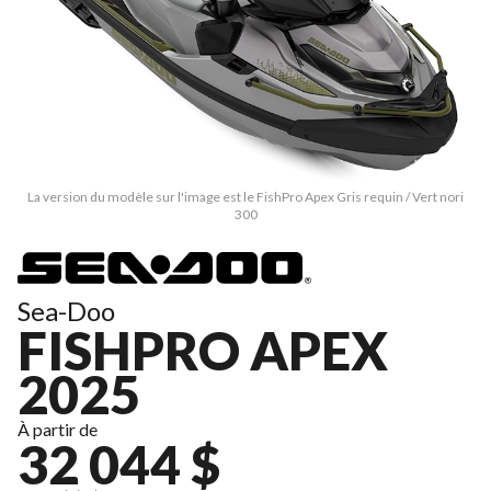
La version du modèle sur l'image est le FishPro Apex Gris requin / Vert nori
300
Sea-Doo
FISHPRO APEX
2025
À partir de
32 044 $