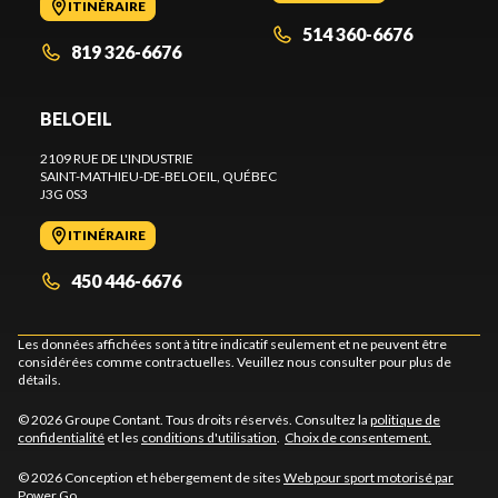
ITINÉRAIRE
514 360-6676
819 326-6676
BELOEIL
2109 RUE DE L'INDUSTRIE
SAINT-MATHIEU-DE-BELOEIL
, QUÉBEC
J3G 0S3
ITINÉRAIRE
450 446-6676
Les données affichées sont à titre indicatif seulement et ne peuvent être
considérées comme contractuelles. Veuillez nous consulter pour plus de
détails.
© 2026 Groupe Contant. Tous droits réservés. Consultez la
politique de
confidentialité
et les
conditions d'utilisation
.
Choix de consentement.
© 2026 Conception et hébergement de sites
Web pour sport motorisé par
Power Go
.