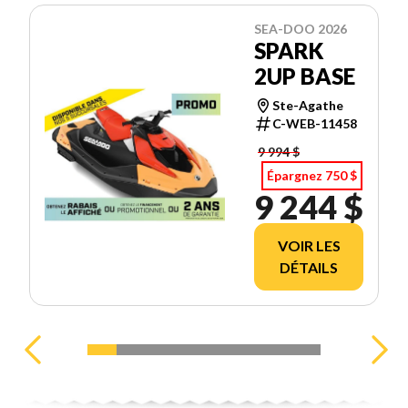
SEA-DOO 2026
SPARK
2UP BASE
Ste-Agathe
C-WEB-11458
9 994 $
Épargnez 750 $
9 244 $
VOIR LES
DÉTAILS