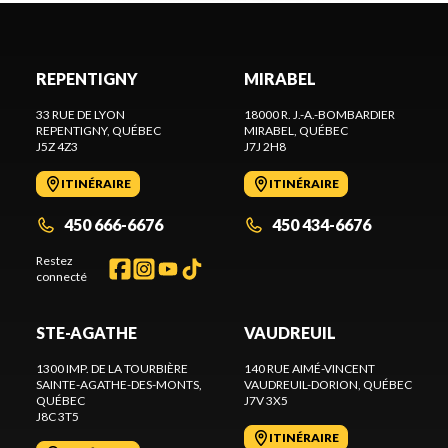
REPENTIGNY
MIRABEL
33 RUE DE LYON
18000 R. J.-A.-BOMBARDIER
REPENTIGNY
, QUÉBEC
MIRABEL
, QUÉBEC
J5Z 4Z3
J7J 2H8
ITINÉRAIRE
ITINÉRAIRE
450 666-6676
450 434-6676
Restez
connecté
STE-AGATHE
VAUDREUIL
1300 IMP. DE LA TOURBIÈRE
140 RUE AIMÉ-VINCENT
SAINTE-AGATHE-DES-MONTS
,
VAUDREUIL-DORION
, QUÉBEC
QUÉBEC
J7V 3X5
J8C 3T5
ITINÉRAIRE