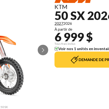
KTM
50 SX 202
2027
2026
À partir de
6 999 $
Tous frais inclus
Voir nos 1 unités en inventai
DEMANDE DE PR
 50 SX
La ve