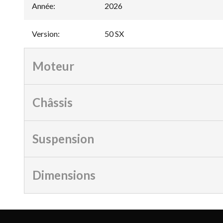
Année
:
2026
Version
:
50 SX
Moteur
Châssis
Suspension
Dimensions