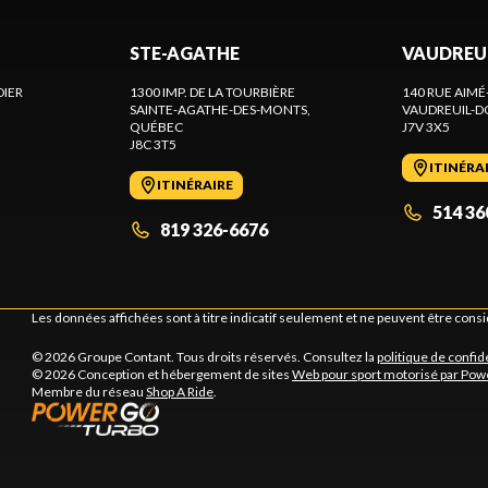
STE-AGATHE
VAUDREU
DIER
1300 IMP. DE LA TOURBIÈRE
140 RUE AIMÉ
SAINTE-AGATHE-DES-MONTS
,
VAUDREUIL-D
QUÉBEC
J7V 3X5
J8C 3T5
ITINÉRA
ITINÉRAIRE
514 36
819 326-6676
Les données affichées sont à titre indicatif seulement et ne peuvent être cons
© 2026 Groupe Contant. Tous droits réservés. Consultez la
politique de confid
© 2026 Conception et hébergement de sites
Web pour sport motorisé par Pow
Membre du réseau
Shop A Ride
.