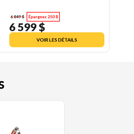
6 849 $
Épargnez 250 $
6 599 $
VOIR LES DÉTAILS
S