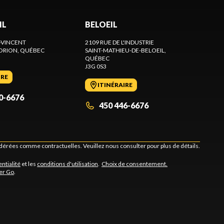
IL
BELOEIL
-VINCENT
2109 RUE DE L'INDUSTRIE
ORION
, QUÉBEC
SAINT-MATHIEU-DE-BELOEIL
,
QUÉBEC
J3G 0S3
IRE
ITINÉRAIRE
0-6676
450 446-6676
idérées comme contractuelles. Veuillez nous consulter pour plus de détails.
entialité
et les
conditions d'utilisation
.
Choix de consentement.
er Go
.