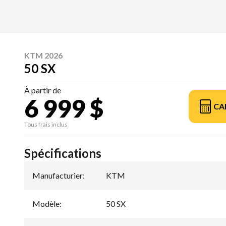
KTM 2026
50 SX
À partir de
6 999 $
CA
Tous frais inclus
Spécifications
Manufacturier
:
KTM
Modèle
:
50 SX