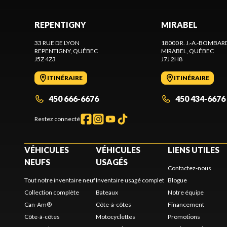
REPENTIGNY
MIRABEL
33 RUE DE LYON
18000 R. J.-A.-BOMBAR
REPENTIGNY
, QUÉBEC
MIRABEL
, QUÉBEC
J5Z 4Z3
J7J 2H8
ITINÉRAIRE
ITINÉRAIRE
450 666-6676
450 434-6676
Restez connecté
VÉHICULES
VÉHICULES
LIENS UTILES
NEUFS
USAGÉS
Contactez-nous
Tout notre inventaire neuf
Inventaire usagé complet
Blogue
Collection complète
Bateaux
Notre équipe
Can-Am®
Côte-à-côtes
Financement
Côte-à-côtes
Motocyclettes
Promotions