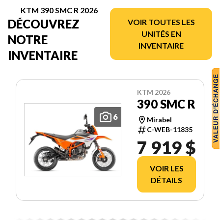
KTM 390 SMC R 2026
DÉCOUVREZ
VOIR TOUTES LES
UNITÉS EN
NOTRE
INVENTAIRE
INVENTAIRE
KTM 2026
390 SMC R
6
Mirabel
C-WEB-11835
7 919 $
VOIR LES
DÉTAILS