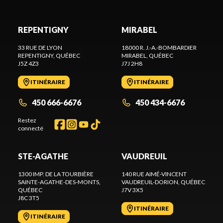
REPENTIGNY
MIRABEL
33 RUE DE LYON
18000 R. J.-A.-BOMBARDIER
REPENTIGNY
, QUÉBEC
MIRABEL
, QUÉBEC
J5Z 4Z3
J7J 2H8
ITINÉRAIRE
ITINÉRAIRE
450 666-6676
450 434-6676
Restez
connecté
STE-AGATHE
VAUDREUIL
1300 IMP. DE LA TOURBIÈRE
140 RUE AIMÉ-VINCENT
SAINTE-AGATHE-DES-MONTS
,
VAUDREUIL-DORION
, QUÉBEC
QUÉBEC
J7V 3X5
J8C 3T5
ITINÉRAIRE
ITINÉRAIRE