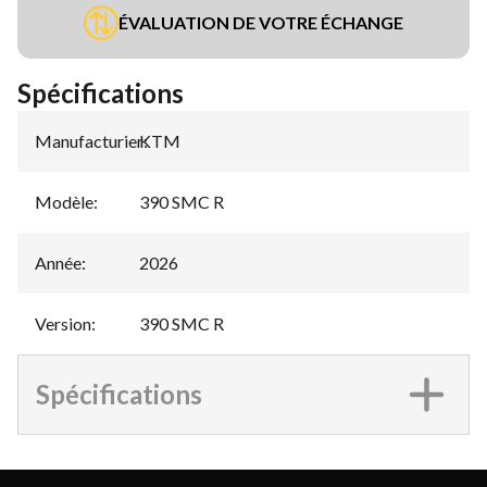
ÉVALUATION DE VOTRE ÉCHANGE
Spécifications
Manufacturier
KTM
:
Modèle
:
390 SMC R
Année
:
2026
Version
:
390 SMC R
Spécifications