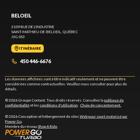
BELOEIL
2109 RUE DE L'INDUSTRIE
SAINT-MATHIEU-DE-BELOEIL
, QUÉBEC
J3G 0S3
ITINÉRAIRE
450 446-6676
Les données affichées sont à titre indicatif seulement et ne peuvent être
considérées comme contractuelles. Veuillez nous consulter pour plus de
détails.
© 2026 Groupe Contant. Tous droits réservés. Consultez la
politique de
confidentialité
et les
conditions d'utilisation
.
Choix de consentement.
© 2026 Conception et hébergement de sites
Web pour sport motorisé par
Power Go
.
Membre du réseau
Shop A Ride
.