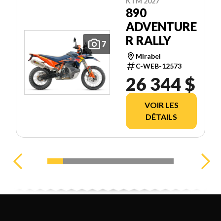
KTM 2027
890
ADVENTURE
R RALLY
7
Mirabel
C-WEB-12573
26 344 $
VOIR LES
DÉTAILS