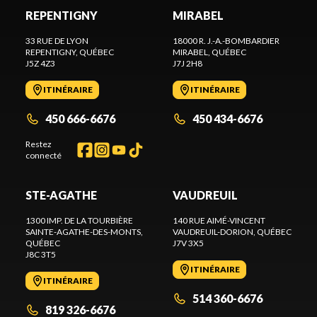
REPENTIGNY
MIRABEL
33 RUE DE LYON
18000 R. J.-A.-BOMBARDIER
REPENTIGNY
, QUÉBEC
MIRABEL
, QUÉBEC
J5Z 4Z3
J7J 2H8
ITINÉRAIRE
ITINÉRAIRE
450 666-6676
450 434-6676
Restez
connecté
STE-AGATHE
VAUDREUIL
1300 IMP. DE LA TOURBIÈRE
140 RUE AIMÉ-VINCENT
SAINTE-AGATHE-DES-MONTS
,
VAUDREUIL-DORION
, QUÉBEC
QUÉBEC
J7V 3X5
J8C 3T5
ITINÉRAIRE
ITINÉRAIRE
514 360-6676
819 326-6676