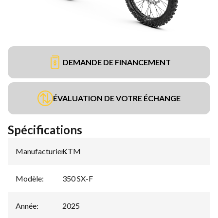
DEMANDE DE FINANCEMENT
ÉVALUATION DE VOTRE ÉCHANGE
Spécifications
Manufacturier
KTM
:
Modèle
:
350 SX-F
Année
:
2025