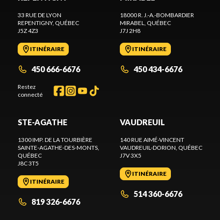
33 RUE DE LYON
18000 R. J.-A.-BOMBARDIER
REPENTIGNY
, QUÉBEC
MIRABEL
, QUÉBEC
J5Z 4Z3
J7J 2H8
ITINÉRAIRE
ITINÉRAIRE
450 666-6676
450 434-6676
Restez
connecté
STE-AGATHE
VAUDREUIL
1300 IMP. DE LA TOURBIÈRE
140 RUE AIMÉ-VINCENT
SAINTE-AGATHE-DES-MONTS
,
VAUDREUIL-DORION
, QUÉBEC
QUÉBEC
J7V 3X5
J8C 3T5
ITINÉRAIRE
ITINÉRAIRE
514 360-6676
819 326-6676