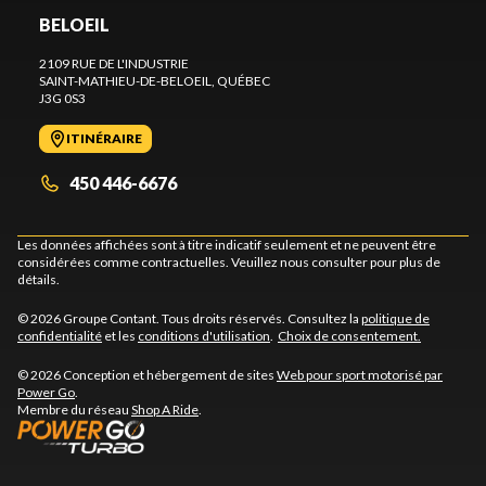
BELOEIL
2109 RUE DE L'INDUSTRIE
SAINT-MATHIEU-DE-BELOEIL
, QUÉBEC
J3G 0S3
ITINÉRAIRE
450 446-6676
Les données affichées sont à titre indicatif seulement et ne peuvent être
considérées comme contractuelles. Veuillez nous consulter pour plus de
détails.
© 2026 Groupe Contant. Tous droits réservés. Consultez la
politique de
confidentialité
et les
conditions d'utilisation
.
Choix de consentement.
© 2026 Conception et hébergement de sites
Web pour sport motorisé par
Power Go
.
Membre du réseau
Shop A Ride
.