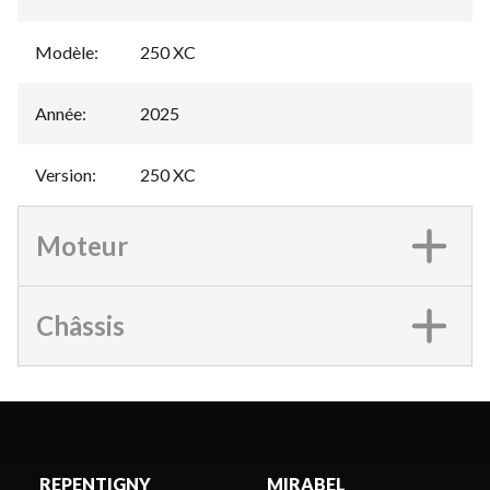
Modèle
:
250 XC
Année
:
2025
Version
:
250 XC
Moteur
Châssis
REPENTIGNY
MIRABEL