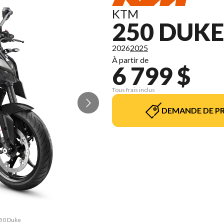
KTM
250 DUKE
2026
2025
À partir de
6 799 $
Tous frais inclus
DEMANDE DE PR
250 Duke
La vers