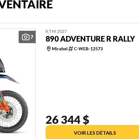
VENTAIRE
KTM 2027
7
890 ADVENTURE R RALLY
Mirabel
C-WEB-12573
26 344 $
VOIR LES DÉTAILS