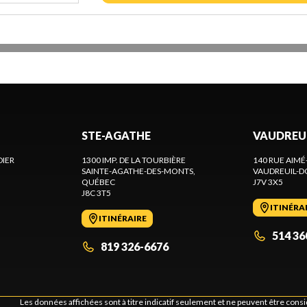
STE-AGATHE
VAUDREU
DIER
1300 IMP. DE LA TOURBIÈRE
140 RUE AIMÉ
SAINTE-AGATHE-DES-MONTS
,
VAUDREUIL-D
QUÉBEC
J7V 3X5
J8C 3T5
ITINÉRA
ITINÉRAIRE
514 36
819 326-6676
Les données affichées sont à titre indicatif seulement et ne peuvent être cons