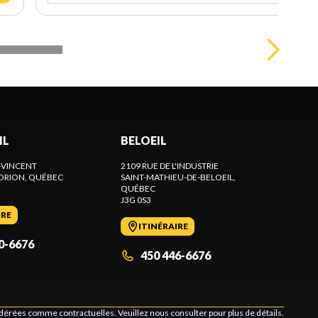
IL
BELOEIL
-VINCENT
2109 RUE DE L'INDUSTRIE
ORION
, QUÉBEC
SAINT-MATHIEU-DE-BELOEIL
,
QUÉBEC
J3G 0S3
IRE
ITINÉRAIRE
0-6676
450 446-6676
idérées comme contractuelles. Veuillez nous consulter pour plus de détails.