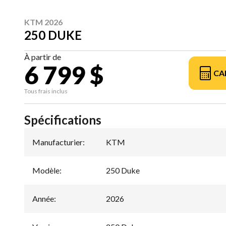
KTM 2026
250 DUKE
À partir de
6 799 $
CA
Tous frais inclus
Spécifications
Manufacturier
:
KTM
Modèle
:
250 Duke
Année
:
2026