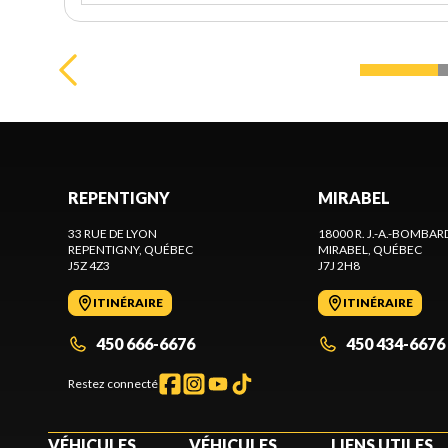
REPENTIGNY
MIRABEL
33 RUE DE LYON
18000 R. J.-A.-BOMBAR
REPENTIGNY
, QUÉBEC
MIRABEL
, QUÉBEC
J5Z 4Z3
J7J 2H8
ITINÉRAIRE
ITINÉRAIRE
450 666-6676
450 434-6676
Restez connecté
VÉHICULES
VÉHICULES
LIENS UTILES