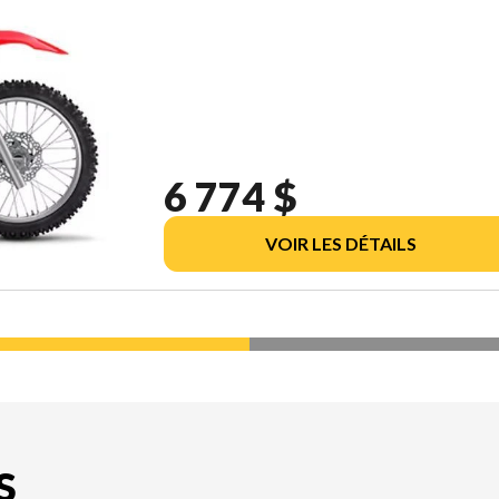
6 774 $
VOIR LES DÉTAILS
S