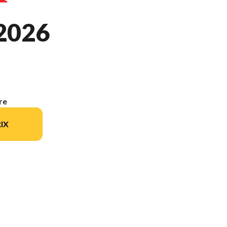
2026
re
IX
modèle sur l'image est le CRF300F Rouge Extrême