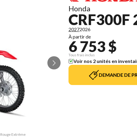
Honda
CRF300F 
2027
2026
À partir de
6 753 $
Tous frais inclus
Voir nos 2 unités en inventai
DEMANDE DE PR
F Rouge Extrême
La version du 