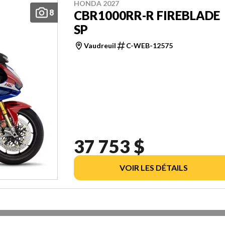
HONDA 2027
8
CBR1000RR-R FIREBLADE
SP
Vaudreuil
C-WEB-12575
37 753 $
VOIR LES DÉTAILS