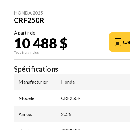
HONDA 2025
CRF250R
À partir de
10 488 $
CA
Tous frais inclus
Spécifications
Manufacturier
:
Honda
Modèle
:
CRF250R
Année
:
2025