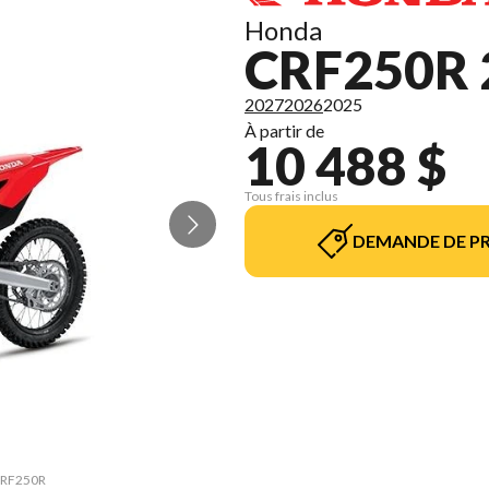
Honda
CRF250R 
2027
2026
2025
À partir de
10 488 $
Tous frais inclus
DEMANDE DE PR
 CRF250R
La vers