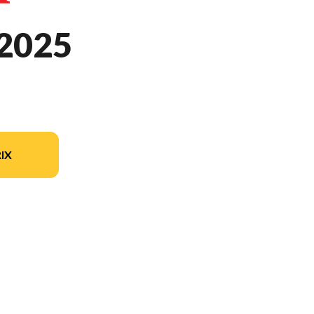
2025
IX
ion du modèle sur l'image est le CRF250R