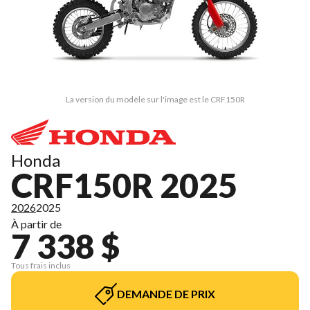
La version du modèle sur l'image est le CRF150R
Honda
CRF150R 2025
2026
2025
À partir de
7 338 $
Tous frais inclus
DEMANDE DE PRIX