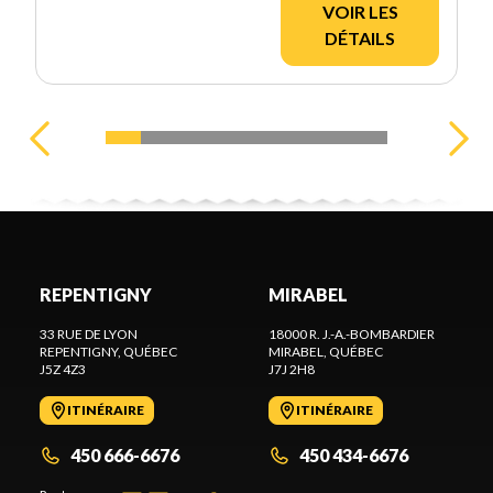
VOIR LES
DÉTAILS
REPENTIGNY
MIRABEL
33 RUE DE LYON
18000 R. J.-A.-BOMBARDIER
REPENTIGNY
, QUÉBEC
MIRABEL
, QUÉBEC
J5Z 4Z3
J7J 2H8
ITINÉRAIRE
ITINÉRAIRE
450 666-6676
450 434-6676