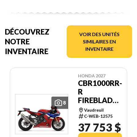
DÉCOUVREZ
VOIR DES UNITÉS
NOTRE
SIMILAIRES EN
INVENTAIRE
INVENTAIRE
HONDA 2027
CBR1000RR-
R
FIREBLADE
8
SP
Vaudreuil
C-WEB-12575
37 753 $