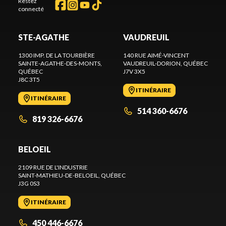
Restez
connecté
STE-AGATHE
VAUDREUIL
1300 IMP. DE LA TOURBIÈRE
140 RUE AIMÉ-VINCENT
SAINTE-AGATHE-DES-MONTS
,
VAUDREUIL-DORION
, QUÉBEC
QUÉBEC
J7V 3X5
J8C 3T5
ITINÉRAIRE
ITINÉRAIRE
514 360-6676
819 326-6676
BELOEIL
2109 RUE DE L'INDUSTRIE
SAINT-MATHIEU-DE-BELOEIL
, QUÉBEC
J3G 0S3
ITINÉRAIRE
450 446-6676