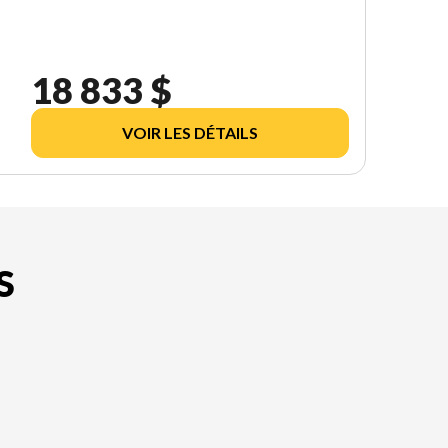
18 833 $
VOIR LES DÉTAILS
S