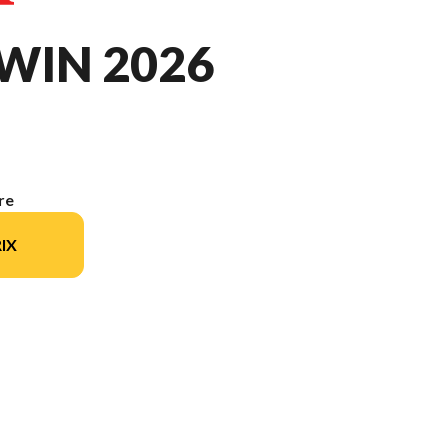
WIN 2026
re
IX
ur l'image est le Africa Twin Noir Ballistic Mat Métallisé