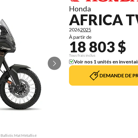
Honda
AFRICA T
2026
2025
À partir de
18 803 $
Tous frais inclus
Voir nos 1 unités en inventai
DEMANDE DE PR
Ballistic Mat Métallisé
La version du modèle s