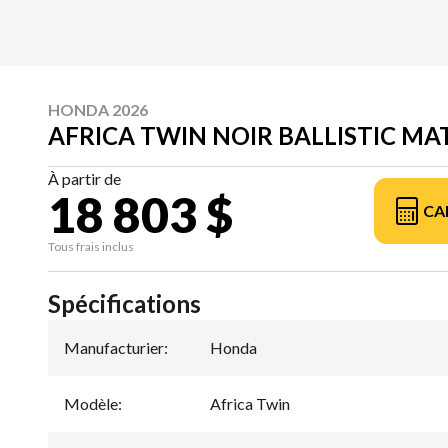
HONDA 2026
AFRICA TWIN NOIR BALLISTIC MA
À partir de
18 803 $
CA
Tous frais inclus
Spécifications
Manufacturier
:
Honda
Modèle
:
Africa Twin