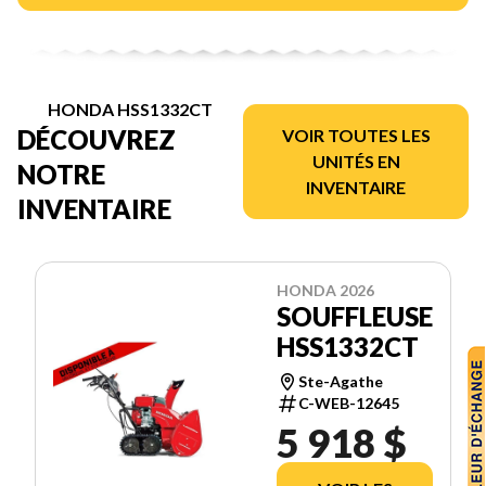
HONDA HSS1332CT
DÉCOUVREZ
VOIR TOUTES LES
UNITÉS EN
NOTRE
INVENTAIRE
INVENTAIRE
HONDA 2026
SOUFFLEUSE
HSS1332CT
Ste-Agathe
C-WEB-12645
5 918 $