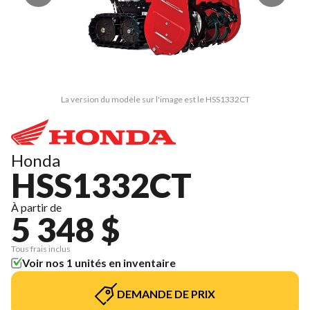
La version du modèle sur l'image est le HSS1332CT
Honda
HSS1332CT
À partir de
5 348 $
Tous frais inclus
Voir nos 1 unités en inventaire
DEMANDE DE PRIX