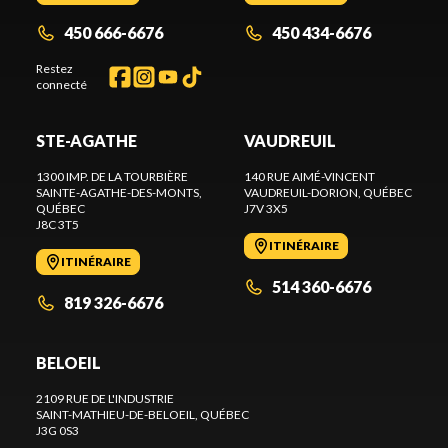
450 666-6676
450 434-6676
Restez
connecté
STE-AGATHE
VAUDREUIL
1300 IMP. DE LA TOURBIÈRE
140 RUE AIMÉ-VINCENT
SAINTE-AGATHE-DES-MONTS
,
VAUDREUIL-DORION
, QUÉBEC
QUÉBEC
J7V 3X5
J8C 3T5
ITINÉRAIRE
ITINÉRAIRE
514 360-6676
819 326-6676
BELOEIL
2109 RUE DE L'INDUSTRIE
SAINT-MATHIEU-DE-BELOEIL
, QUÉBEC
J3G 0S3