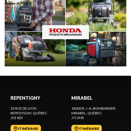
REPENTIGNY
MIRABEL
33 RUE DE LYON
18000 R. J.-A.-BOMBARDIER
REPENTIGNY
, QUÉBEC
MIRABEL
, QUÉBEC
J5Z 4Z3
J7J 2H8
ITINÉRAIRE
ITINÉRAIRE