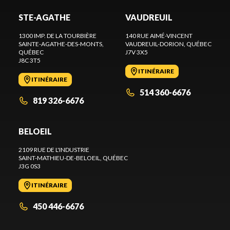
STE-AGATHE
VAUDREUIL
1300 IMP. DE LA TOURBIÈRE
140 RUE AIMÉ-VINCENT
SAINTE-AGATHE-DES-MONTS
,
VAUDREUIL-DORION
, QUÉBEC
QUÉBEC
J7V 3X5
J8C 3T5
ITINÉRAIRE
ITINÉRAIRE
514 360-6676
819 326-6676
BELOEIL
2109 RUE DE L'INDUSTRIE
SAINT-MATHIEU-DE-BELOEIL
, QUÉBEC
J3G 0S3
ITINÉRAIRE
450 446-6676