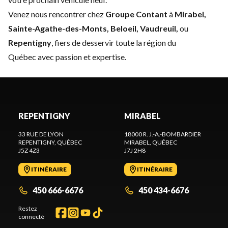
Venez nous rencontrer chez
Groupe Contant
à
Mirabel,
Sainte-Agathe-des-Monts, Beloeil, Vaudreuil,
ou
Repentigny
, fiers de desservir toute la région du
Québec avec passion et expertise.
REPENTIGNY
MIRABEL
33 RUE DE LYON
18000 R. J.-A.-BOMBARDIER
REPENTIGNY
, QUÉBEC
MIRABEL
, QUÉBEC
J5Z 4Z3
J7J 2H8
ITINÉRAIRE
ITINÉRAIRE
450 666-6676
450 434-6676
Restez
connecté