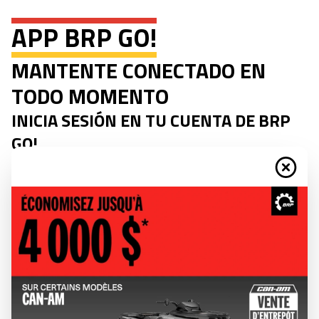
APP BRP GO!
MANTENTE CONECTADO EN
TODO MOMENTO
INICIA SESIÓN EN TU CUENTA DE BRP
GO!
ACCEDE A LA INFORMACIÓN DE TU VEHÍCULO,
CONSULTA UN RESUMEN DE TUS RECORRIDOS
ANTERIORES, DISFRUTA DE CONTENIDO
PERSONALIZADO Y MUCHO MÁS.
SENDEROS OFICIALES
Consulta los senderos oficiales de las federaciones de motos
de nieve en varias regiones.
PUNTOS DE INTERÉS