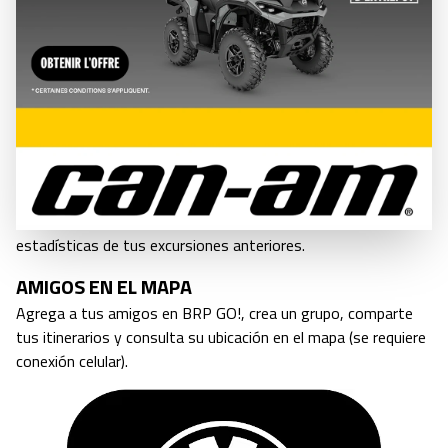
Crea puntos de interés personalizados o busca hoteles,
restaurantes, concesionarios BRP y mucho más.
CREACIÓN DE ITINERARIOS
Planifica tu próxima excursión para disfrutar de la navegación
paso a paso en los senderos oficiales o navegar en zonas
abiertas.
RECORRIDO Y ESTADÍSTICAS
Consulta el recorrido de tu ruta en tiempo real y accede a las
estadísticas de tus excursiones anteriores.
AMIGOS EN EL MAPA
Agrega a tus amigos en BRP GO!, crea un grupo, comparte
tus itinerarios y consulta su ubicación en el mapa (se requiere
conexión celular).