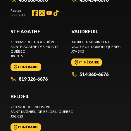
Restez
connecté
STE-AGATHE
VAUDREUIL
1300 IMP. DE LA TOURBIÈRE
140 RUE AIMÉ-VINCENT
SAINTE-AGATHE-DES-MONTS
,
VAUDREUIL-DORION
, QUÉBEC
QUÉBEC
J7V 3X5
J8C 3T5
ITINÉRAIRE
ITINÉRAIRE
514 360-6676
819 326-6676
BELOEIL
2109 RUE DE L'INDUSTRIE
SAINT-MATHIEU-DE-BELOEIL
, QUÉBEC
J3G 0S3
ITINÉRAIRE