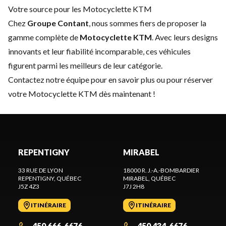
Votre source pour les Motocyclette KTM
Chez
Groupe Contant
, nous sommes fiers de proposer la
gamme complète de
Motocyclette KTM
. Avec leurs designs
innovants et leur fiabilité incomparable, ces véhicules
figurent parmi les meilleurs de leur catégorie.
Contactez notre équipe
pour en savoir plus ou pour réserver
votre Motocyclette KTM dès maintenant !
REPENTIGNY
MIRABEL
33 RUE DE LYON
18000 R. J.-A.-BOMBARDIER
REPENTIGNY
, QUÉBEC
MIRABEL
, QUÉBEC
J5Z 4Z3
J7J 2H8
ITINÉRAIRE
ITINÉRAIRE
450 666-6676
450 434-6676