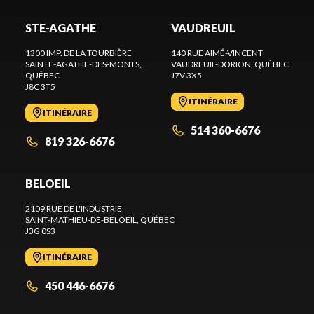
STE-AGATHE
VAUDREUIL
1300 IMP. DE LA TOURBIÈRE
140 RUE AIMÉ-VINCENT
SAINTE-AGATHE-DES-MONTS
,
VAUDREUIL-DORION
, QUÉBEC
QUÉBEC
J7V 3X5
J8C 3T5
ITINÉRAIRE
ITINÉRAIRE
514 360-6676
819 326-6676
BELOEIL
2109 RUE DE L'INDUSTRIE
SAINT-MATHIEU-DE-BELOEIL
, QUÉBEC
J3G 0S3
ITINÉRAIRE
450 446-6676