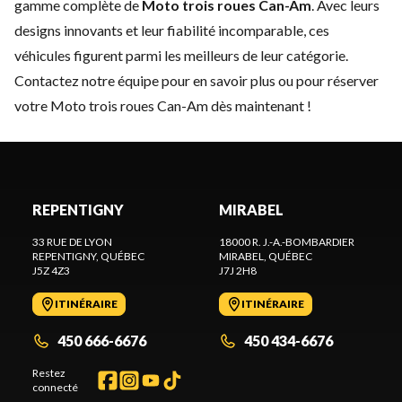
gamme complète de
Moto trois roues Can-Am
. Avec leurs
designs innovants et leur fiabilité incomparable, ces
véhicules figurent parmi les meilleurs de leur catégorie.
Contactez notre équipe
pour en savoir plus ou pour réserver
votre Moto trois roues Can-Am dès maintenant !
REPENTIGNY
MIRABEL
33 RUE DE LYON
18000 R. J.-A.-BOMBARDIER
REPENTIGNY
, QUÉBEC
MIRABEL
, QUÉBEC
J5Z 4Z3
J7J 2H8
ITINÉRAIRE
ITINÉRAIRE
450 666-6676
450 434-6676
Restez
connecté